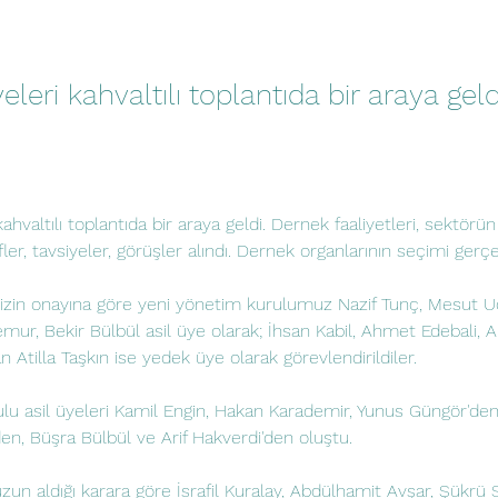
leri kahvaltılı toplantıda bir araya geld
hvaltılı toplantıda bir araya geldi. Dernek faaliyetleri, sektörün
ler, tavsiyeler, görüşler alındı. Dernek organlarının seçimi gerçe
mizin onayına göre yeni yönetim kurulumuz Nazif Tunç, Mesut U
emur, Bekir Bülbül asil üye olarak; İhsan Kabil, Ahmet Edebali, Al
an Atilla Taşkın ise yedek üye olarak görevlendirildiler.
u asil üyeleri Kamil Engin, Hakan Karademir, Yunus Güngör'den
en, Büşra Bülbül ve Arif Hakverdi'den oluştu.
n aldığı karara göre İsrafil Kuralay, Abdülhamit Avşar, Şükrü S