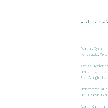
Dernek üye
Dernek üyeleri ka
konuşuldu. Teklif
Katılan üyeleri
Demir, İlyas Ert
Bilal Arıoğlu, Ka
Denetleme Kurul
ise Hüseyin Özd
Genel Kurulumuzu