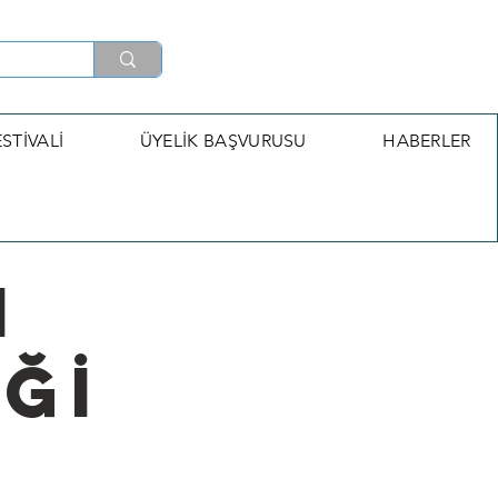
STİVALİ
ÜYELİK BAŞVURUSU
HABERLER
I
Ğİ