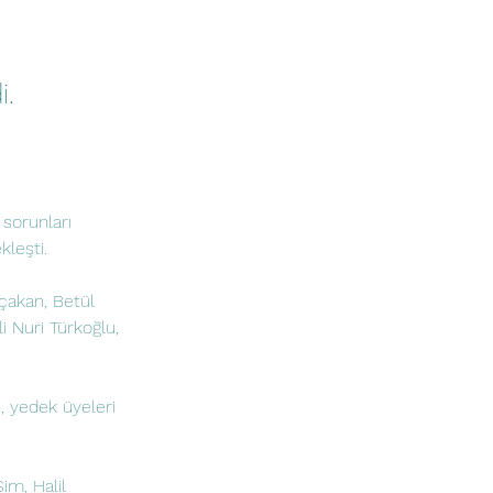
i.
 sorunları 
kleşti.
çakan, Betül 
i Nuri Türkoğlu, 
, yedek üyeleri 
im, Halil 