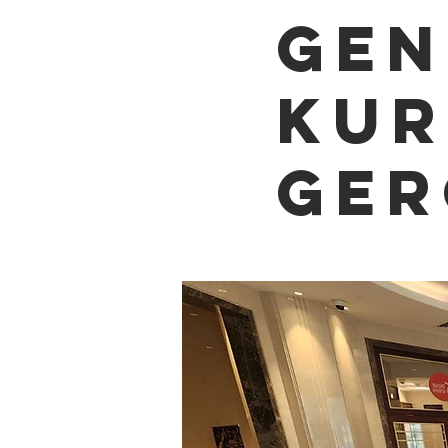
GEN
KU
GER