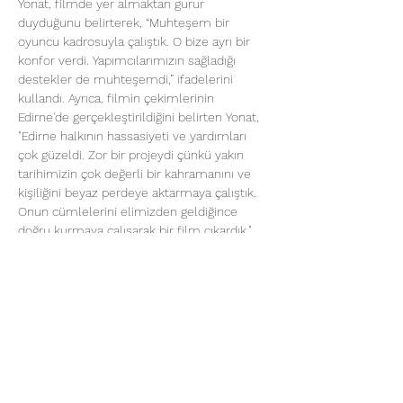
Yonat, filmde yer almaktan gurur 
duyduğunu belirterek, “Muhteşem bir 
oyuncu kadrosuyla çalıştık. O bize ayrı bir 
konfor verdi. Yapımcılarımızın sağladığı 
destekler de muhteşemdi,” ifadelerini 
kullandı. Ayrıca, filmin çekimlerinin 
Edirne'de gerçekleştirildiğini belirten Yonat, 
"Edirne halkının hassasiyeti ve yardımları 
çok güzeldi. Zor bir projeydi çünkü yakın 
tarihimizin çok değerli bir kahramanını ve 
kişiliğini beyaz perdeye aktarmaya çalıştık. 
Onun cümlelerini elimizden geldiğince 
doğru kurmaya çalışarak bir film çıkardık," 
dedi.
Batı Trakya Türklüğünün ve Müslümanlık 
mücadelesinin anlatıldığı film, katılımcılar 
üzerinde derin bir iz bıraktı. Özellikle Dr. 
Sadık Ahmet’in eşi ve kızının da katıldığı bu 
anlamlı etkinlikte duygusal anlar yaşandı. 
Taksim Camii'nin salonunda gerçekleştirilen 
gösterim, konunun manevi derinliğini 