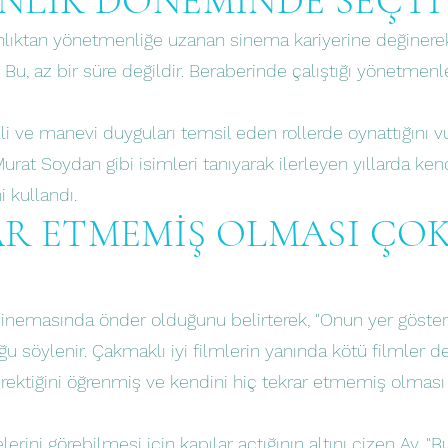
ANLIK DÖNEMİNDE SEÇTİ
nlıktan yönetmenliğe uzanan sinema kariyerine değinere
Bu, az bir süre değildir. Beraberinde çalıştığı yönetmen
i ve manevi duyguları temsil eden rollerde oynattığını v
Murat Soydan gibi isimleri tanıyarak ilerleyen yıllarda ke
i kullandı.
AR ETMEMİŞ OLMASI ÇO
nemasında önder olduğunu belirterek, "Onun yer gösterici
u söylenir. Çakmaklı iyi filmlerin yanında kötü filmler de
ktiğini öğrenmiş ve kendini hiç tekrar etmemiş olması ç
erini görebilmesi için kapılar açtığının altını çizen Ay, "