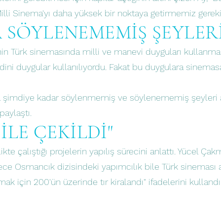
illi Sinema'yı daha yüksek bir noktaya getirmemiz gereki
 SÖYLENEMEMİŞ ŞEYLERİ
n Türk sinemasında milli ve manevi duyguları kullanma
ni duygular kullanılıyordu. Fakat bu duygulara sinemasal
nda şimdiye kadar söylenmemiş ve söylenememiş şeyleri 
aylaştı.
İLE ÇEKİLDİ"
te çalıştığı projelerin yapılış sürecini anlattı. Yücel Ça
dece Osmancık dizisindeki yapımcılık bile Türk sineması
şımak için 200'ün üzerinde tır kiralandı" ifadelerini kullandı