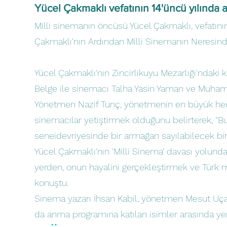
Yücel Çakmaklı vefatının 14'üncü yılında an
Milli sinemanın öncüsü Yücel Çakmaklı, vefatının
Çakmaklı'nın Ardından Milli Sinemanın Neresindey
Yücel Çakmaklı'nın Zincirlikuyu Mezarlığı'ndak
Belge ile sinemacı Talha Yasin Yaman ve Muhamm
Yönetmen Nazif Tunç, yönetmenin en büyük hedefl
sinemacılar yetiştirmek olduğunu belirterek, "B
seneidevriyesinde bir armağan sayılabilecek bir
Yücel Çakmaklı'nın 'Milli Sinema' davası yolunda 
yerden, onun hayalini gerçekleştirmek ve Türk 
konuştu.
Sinema yazarı İhsan Kabil, yönetmen Mesut Uçak
da anma programına katılan isimler arasında yer