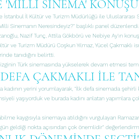
 'MİLLİ SİNEMA' KONUŞ
İstanbul İl Kültür ve Turizm Müdürlüğü ile Uluslararası
illi Sinemanın Neresindeyiz?" başlıklı panel düzenlendi
azanoğlu, Nazif Tunç, Attila Gökbörü ve Nebiye Ay'ın konuş
Kültür ve Turizm Müdürü Coşkun Yılmaz, Yücel Çakmaklı ismi
nde tanıdığını belirtti.
vi çizginin Türk sinemasında yükselerek devam etmesi te
K DEFA ÇAKMAKLI İLE TA
kadının yerini yorumlayarak, "İlk defa sinemada şehirli 
nsiyeli yaşıyorduk ve burada kadını anlatan yapımlara çok
bilme kaygısıyla sinemaya atıldığını vurgulayan Ramazano
bugün geldiği nokta açısından çok önemlidir" değerlendi