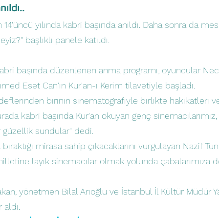
ıldı..
 14'üncü yılında kabri başında anıldı. Daha sonra da mesl
iz?" başlıklı panele katıldı.
i kabri başında düzenlenen anma programı, oyuncular Ne
ed Eset Can'ın Kur'an-ı Kerim tilavetiyle başladı.
erinden birinin sinematografiyle birlikte hakikatleri ve
urada kabri başında Kur'an okuyan genç sinemacılarımız, 
 güzellik sundular" dedi.
bıraktığı mirasa sahip çıkacaklarını vurgulayan Nazif Tunç
milletine layık sinemacılar olmak yolunda çabalarımıza
an, yönetmen Bilal Arıoğlu ve İstanbul İl Kültür Müdür 
 aldı.