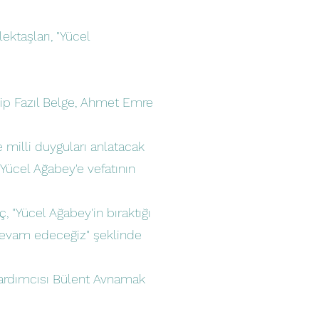
ektaşları, "Yücel
cip Fazıl Belge, Ahmet Emre
 milli duyguları anlatacak
Yücel Ağabey'e vefatının
, "Yücel Ağabey'in bıraktığı
 devam edeceğiz" şeklinde
Yardımcısı Bülent Avnamak