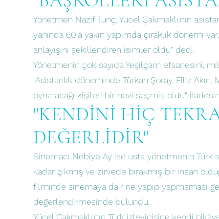
"BAŞROLLERİ ASİST
Yönetmen Nazif Tunç, Yücel Çakmaklı'nın asista
yanında 60'a yakın yapımda çıraklık dönemi var. 
anlayışını şekillendiren isimler oldu" dedi.
Yönetmenin çok sayıda Yeşilçam efsanesini, mill
"Asistanlık döneminde Türkan Şoray, Filiz Akın, 
oynatacağı kişileri bir nevi seçmiş oldu" ifadesin
"KENDİNİ HİÇ TEKR
DEĞERLİDİR"
Sinemacı Nebiye Ay ise usta yönetmenin Türk si
kadar çıkmış ve zirvede bırakmış bir insan olduğ
filminde sinemaya dair ne yapıp yapmaması gere
değerlendirmesinde bulundu.
Yücel Çakmaklı'nın Türk izleyicisine kendi hikâyel