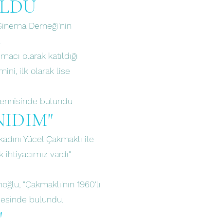
ULDU
 Sinema Derneği'nin
.
macı olarak katıldığı
ni, ilk olarak lise
mennisinde bulundu
NIDIM"
kadını Yücel Çakmaklı ile
 ihtiyacımız vardı"
ğlu, "Çakmaklı'nın 1960'lı
rmesinde bulundu.