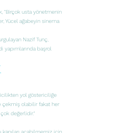
"
k, "Birçok usta yönetmenin
ler, Yücel ağabeyin sinema
urgulayan Nazif Tunç,
ndi yapımlarında başrol
K
likten yol göstericiliğe
 çekmiş olabilir fakat her
ok değerlidir."
Bu kapıları açabilmemiz için