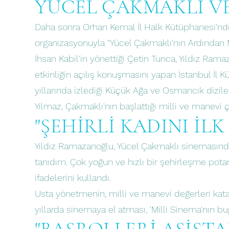
YÜCEL ÇAKMAKLI VE
Daha sonra Orhan Kemal İl Halk Kütüphanesi'nde 
organizasyonuyla "Yücel Çakmaklı'nın Ardından M
İhsan Kabil'in yönettiği Çetin Tunca, Yıldız Ram
etkinliğin açılış konuşmasını yapan İstanbul İl 
yıllarında izlediği Küçük Ağa ve Osmancık dizileri
Yılmaz, Çakmaklı'nın başlattığı milli ve mane
"ŞEHİRLİ KADINI İL
Yıldız Ramazanoğlu, Yücel Çakmaklı sinemasında 
tanıdım. Çok yoğun ve hızlı bir şehirleşme pota
ifadelerini kullandı.
Usta yönetmenin, milli ve manevi değerleri kata
yıllarda sinemaya el atması, 'Milli Sinema'nın 