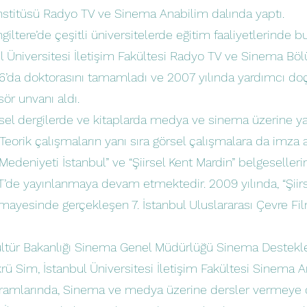
Enstitüsü Radyo TV ve Sinema Anabilim dalında yaptı.
giltere’de çeşitli üniversitelerde eğitim faaliyetlerinde 
ul Üniversitesi İletişim Fakültesi Radyo TV ve Sinema Bö
6’da doktorasını tamamladı ve 2007 yılında yardımcı doç
sör unvanı aldı.
msel dergilerde ve kitaplarda medya ve sinema üzerine 
eorik çalışmaların yanı sıra görsel çalışmalara da imza a
Medeniyeti İstanbul” ve “Şiirsel Kent Mardin” belgeseller
RT’de yayınlanmaya devam etmektedir. 2009 yılında, “Şiir
himayesinde gerçekleşen 7. İstanbul Uluslararası Çevre Fil
 Kültür Bakanlığı Sinema Genel Müdürlüğü Sinema Destek
ükrü Sim, İstanbul Üniversitesi İletişim Fakültesi Sinema A
gramlarında, Sinema ve medya üzerine dersler vermeye