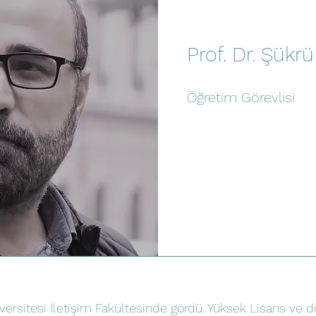
Prof. Dr. Şükr
Öğretim Görevlisi
versitesi İletişim Fakültesinde gördü. Yüksek Lisans ve d