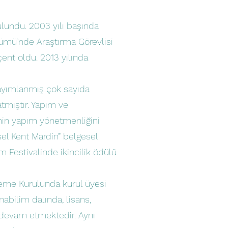
bulundu. 2003 yılı başında
lümü’nde Araştırma Görevlisi
ent oldu. 2013 yılında
yayımlanmış çok sayıda
tmıştır. Yapım ve
inin yapım yönetmenliğini
sel Kent Mardin” belgesel
m Festivalinde ikincilik ödülü
leme Kurulunda kurul üyesi
nabilim dalında, lisans,
 devam etmektedir. Aynı